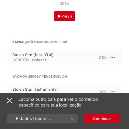
2024
Prévia
КАРВАЦКИЙ МАКСИМ СЕРГЕЕВИЧ
Stolen Star (feat. Yi Xi)
3:00
G00DTRY
,
Goigana
YAKIMOV SERGEY YEVGENYEVICH
Stolen Star (Instrumental)
3:00
Goigana
,
G00DTRY
Escolha outro país para ver o conteúdo
específico para sua localização
1 de junho de 2024

Estados Unidos
Continuar
2 faixas, 6 minutos

(Português Brasil)
℗ 2024 Goigana