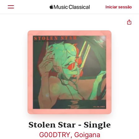
Iniciar sessão
Início
Explorar
Buscar
Stolen Star - Single
G00DTRY
,
Goigana