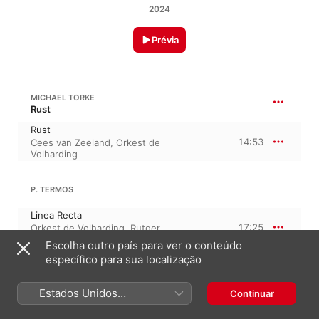
2024
Prévia
MICHAEL TORKE
Rust
Rust
14:53
Cees van Zeeland
,
Orkest de
Volharding
P. TERMOS
Linea Recta
17:25
Orkest de Volharding
,
Rutger
van Leyden
Escolha outro país para ver o conteúdo
específico para sua localização
H. KULENTY
Estados Unidos
Continuar
Air
(Português Brasil)
12:04
Orkest de Volharding
,
Jurjen