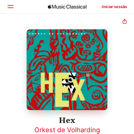
Iniciar sessão
Início
Explorar
Buscar
Hex
Orkest de Volharding