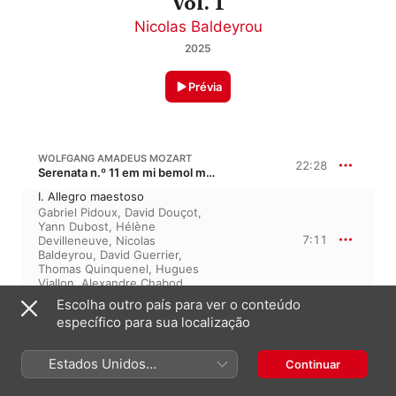
Vol. 1
Nicolas Baldeyrou
2025
Prévia
WOLFGANG AMADEUS MOZART
22:28
Serenata n.º 11 em mi bemol maior, K. 375, KV 375
I. Allegro maestoso
Gabriel Pidoux
,
David Douçot
,
Yann Dubost
,
Hélène
7:11
Devilleneuve
,
Nicolas
Baldeyrou
,
David Guerrier
,
Thomas Quinquenel
,
Hugues
Viallon
,
Alexandre Chabod
II. Menuetto
Escolha outro país para ver o conteúdo
Yann Dubost
,
Alexandre
específico para sua localização
Chabod
,
Gabriel Pidoux
,
David
3:49
Guerrier
,
David Douçot
,
Thomas Quinquenel
,
Hélène
Estados Unidos
Continuar
Devilleneuve
,
Hugues Viallon
,
(Português Brasil)
Nicolas Baldeyrou