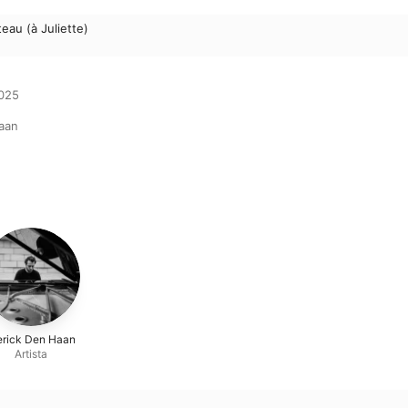
eau (à Juliette)
025

aan
erick Den Haan
Artista