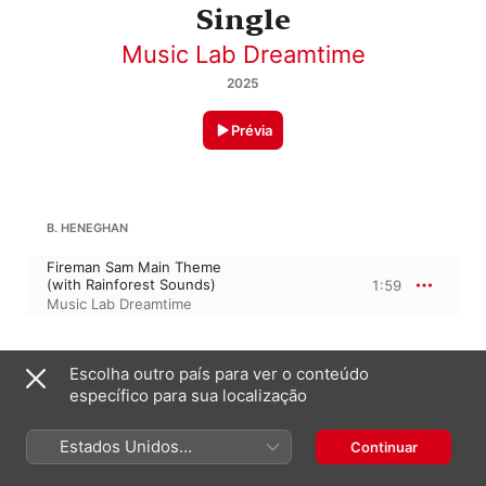
Single
Music Lab Dreamtime
2025
Prévia
B. HENEGHAN
Fireman Sam Main Theme
(with Rainforest Sounds)
1:59
Music Lab Dreamtime
1 de agosto de 2025

Escolha outro país para ver o conteúdo
1 faixa, 1 minuto

específico para sua localização
℗ A Decca Records Release; 2025 Universal Music 
Operations Limited
Estados Unidos
Continuar
(Português Brasil)
GRAVADORA