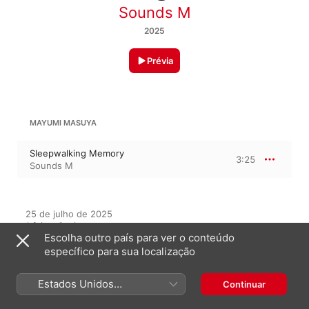
Sounds M
2025
Prévia
MAYUMI MASUYA
Sleepwalking Memory
3:25
Sounds M
25 de julho de 2025

1 faixa, 3 minutos

Escolha outro país para ver o conteúdo
℗ 2025 Mayumi Masuya
específico para sua localização
GRAVADORA
Sounds M
Estados Unidos
Continuar
(Português Brasil)