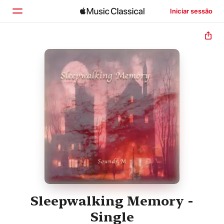
Iniciar sessão
Início
Explorar
Buscar
Sleepwalking Memory -
Single