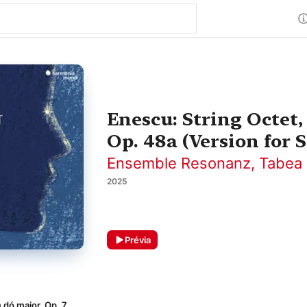
Enescu: String Octet,
Op. 48a (Version for 
Ensemble Resonanz
,
Tabea
2025
Prévia
 dó maior, Op. 7