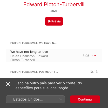
Edward Picton-Turbervill
2026
Prévia
PICTON-TURBERVILL: WE HAVE NOT LONG TO LOVE
We have not long to love
3:05
Helen Charlston
,
Edward
Picton-Turbervill
PICTON-TURBERVILL: POEMS OF THE SKY
10:13
I. Oh, not to be separated
Escolha outro país para ver o conteúdo
1:25
Harriet Burns
,
Edward Picton-
específico para sua localização
Turbervill
II. Onto a vast plain
2:14
Edward Picton-Turbervill
,
Estados Unidos
Continuar
Harriet Burns
(Português Brasil)
III. Tombs of the Hetaerae