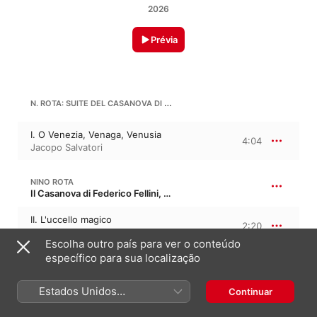
2026
Prévia
N. ROTA: SUITE DEL CASANOVA DI FEDERICO FELLINI
I. O Venezia, Venaga, Venusia
4:04
Jacopo Salvatori
NINO ROTA
Il Casanova di Federico Fellini, “Casanova de Fellini”
II. L'uccello magico
2:20
Jacopo Salvatori
Escolha outro país para ver o conteúdo
específico para sua localização
NINO ROTA
9:55
La dolce vita, “A doce vida”
Estados Unidos
Continuar
III. Intermezzo della mantide
(Português Brasil)
religiosa
3:46