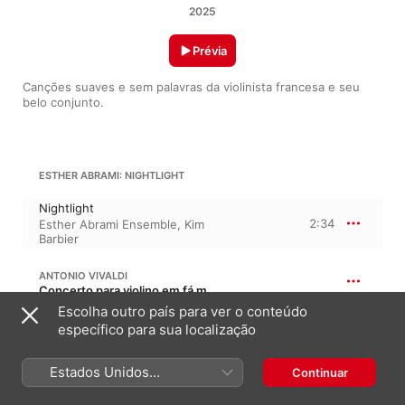
2025
Prévia
Canções suaves e sem palavras da violinista francesa e seu 
belo conjunto.
ESTHER ABRAMI: NIGHTLIGHT
Nightlight
2:34
Esther Abrami Ensemble
,
Kim
Barbier
ANTONIO VIVALDI
Concerto para violino em fá menor, Op. 8/4, RV 297 · “Inverno das quatro estações”
Escolha outro país para ver o conteúdo
II. Largo
específico para sua localização
1:53
Esther Abrami Ensemble
Estados Unidos
Continuar
(Português Brasil)
ESTHER ABRAMI: TOURNELLE