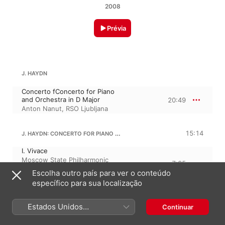
2008
Prévia
J. HAYDN
Concerto fConcerto for Piano
and Orchestra in D Major
20:49
Anton Nanut
,
RSO Ljubljana
J. HAYDN: CONCERTO FOR PIANO AND ORCHESTRA NO. 2 IN D MAJOR, OP. 11
15:14
I. Vivace
Moscow State Philharmonic
7:25
Orchestra
,
Valentin Zhuk
,
Escolha outro país para ver o conteúdo
Marina Mdivani
específico para sua localização
II. Un Poco Adagio
Valentin Zhuk
,
Moscow State
7:49
Philharmonic Orchestra
,
Estados Unidos
Continuar
Marina Mdivani
(Português Brasil)