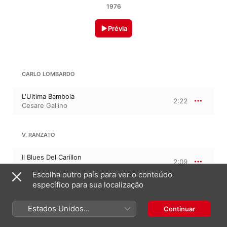
1976
Prévia
CARLO LOMBARDO
L'Ultima Bambola
2:22
Cesare Gallino
V. RANZATO
Il Blues Del Carillon
2:09
Cesare Gallino
Escolha outro país para ver o conteúdo
específico para sua localização
CARLO LOMBARDO
Estados Unidos
Continuar
(Português Brasil)
La Favola Delle Tortore
3:10