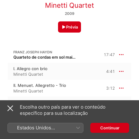
Minetti Quartet
2009
Prévia
FRANZ JOSEPH HAYDN
17:47
Quarteto de cordas em sol maior, Hob. III/66, Op. 64/4 · “Quartetos Tost 3”
I. Allegro con brio
4:41
Minetti Quartet
II. Menuet. Allegretto - Trio
3:12
Minetti Quartet
III. Adagio cantabile sostenuto
5:30
Escolha outro país para ver o conteúdo
Minetti Quartet
específico para sua localização
IV. Finale. Presto
4:23
Minetti Quartet
Estados Unidos
Continuar
(Português Brasil)