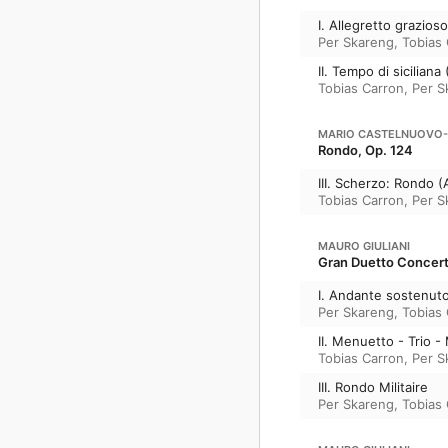
I. Allegretto grazioso
Per Skareng
,
Tobias
II. Tempo di sicilian
Tobias Carron
,
Per S
MARIO CASTELNUOVO
Rondo, Op. 124
III. Scherzo: Rondo (
Tobias Carron
,
Per S
MAURO GIULIANI
Gran Duetto Concert
I. Andante sostenut
Per Skareng
,
Tobias
II. Menuetto - Trio 
Tobias Carron
,
Per S
III. Rondo Militaire
Per Skareng
,
Tobias