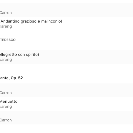
 Carron
a (Andantino grazioso e malinconio)
kareng
-TEDESCO
Allegretto con spirito)
kareng
ante, Op. 52
o
 Carron
- Menuetto
kareng
 Carron