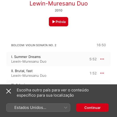
Lewin-Muresanu Duo
2010
Prévia
16:50
BOLCOM: VIOLIN SONATA NO. 2
I. Summer Dreams
5:52
Lewin-Muresanu Duo
II. Brutal, fast
1:52
Lewin-Muresanu Duo
III. Adagio
5:27
Lewin-Muresanu Duo
Escolha outro país para ver o conteúdo
específico para sua localização
IV. In Memory of Joe Venuti
3:38
Lewin-Muresanu Duo
Estados Unidos
Continuar
(Português Brasil)