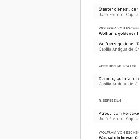
Staeter dienest, der i
José Ferrero
,
Capill
WOLFRAM VON ESCHE
Wolframs goldener 
Wolframs goldener To
Capilla Antigua de Ch
CHRÉTIEN DE TROYES
D'amors, qui m'a tolu
Capilla Antigua de Ch
R. BERBEZILH
Atressi com Persavaus
José Ferrero
,
Capill
WOLFRAM VON ESCHE
Was sol ein keyser ô