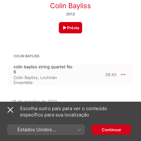
Colin Bayliss
2012
Prévia
COLIN BAYLISS
colin bayliss string quartet No
6
28:43
Colin Bayliss
,
Lochrian
Ensemble
25 de outubro de 2012

1 faixa, 28 minutos

Escolha outro país para ver o conteúdo
℗ 2012 dwsChorale
específico para sua localização
Estados Unidos
Continuar
(Português Brasil)
Neste álbum