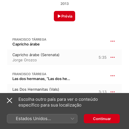
2013
Prévia
FRANCISCO TÁRREGA
Capricho árabe
Capricho árabe (Serenata)
5:35
Jorge Orozco
FRANCISCO TÁRREGA
Las dos hermanas, “Las dos hermanitas”
Las Dos Hermanitas (Vals)
3:13
Jorge Orozco
Escolha outro país para ver o conteúdo
específico para sua localização
15:29
E. MARCO
Estados Unidos
Continuar
(Português Brasil)
A Mí, Qué (Chotis)
3:11