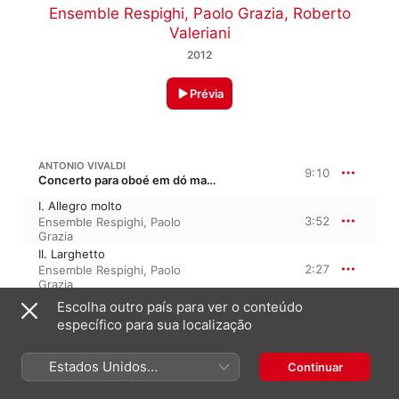
Ensemble Respighi
,
Paolo Grazia
,
Roberto
Valeriani
2012
Prévia
ANTONIO VIVALDI
9:10
Concerto para oboé em dó maior, RV 450
I. Allegro molto
3:52
Ensemble Respighi
,
Paolo
Grazia
II. Larghetto
2:27
Ensemble Respighi
,
Paolo
Grazia
III. Allegro
Escolha outro país para ver o conteúdo
2:50
Paolo Grazia
,
Ensemble
específico para sua localização
Respighi
Estados Unidos
Continuar
ANTONIO VIVALDI
5:49
Concerto para 2 flautas em lá menor, RV 536
(Português Brasil)