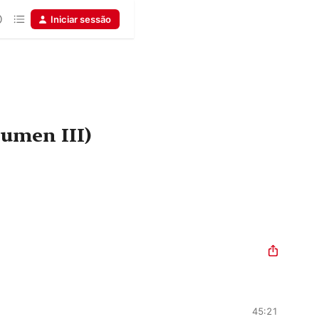
Iniciar sessão
lumen III)
45:21