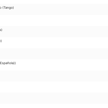
o (Tango)
s)
))
 Española))