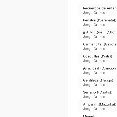
Recuerdos de Antañ
Jorge Orozco
Peñalva ((Serenata))
Jorge Orozco
¡¡ A Mí, Qué !! (Choti
Jorge Orozco
Carmencita ((Gavota
Jorge Orozco
Cosquillas ((Vals))
Jorge Orozco
¡Graciosa! ((Canción
Jorge Orozco
Gentileza ((Tango))
Jorge Orozco
Serrano ((Chotis))
Jorge Orozco
Amparín ((Mazurka))
Jorge Orozco
Minueto