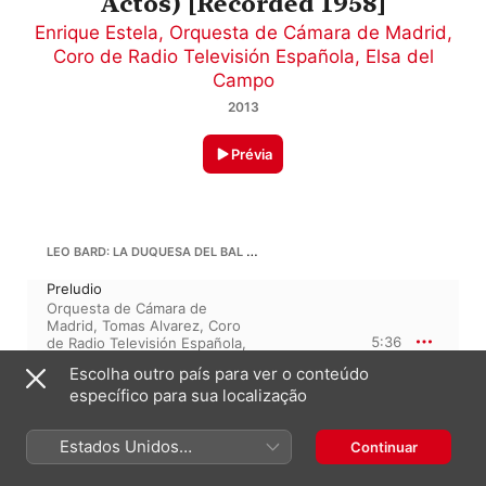
Actos) [Recorded 1958]
Enrique Estela
,
Orquesta de Cámara de Madrid
,
Coro de Radio Televisión Española
,
Elsa del
Campo
2013
Prévia
LEO BARD: LA DUQUESA DEL BAL TABARIN, ACTO I
Preludio
Orquesta de Cámara de
Madrid
,
Tomas Alvarez
,
Coro
5:36
de Radio Televisión Española
,
Elsa del Campo
,
Dolores
Escolha outro país para ver o conteúdo
Perez
,
Santiago Ramalle
,
específico para sua localização
Enrique Estela
Estados Unidos
ENRIQUE GOMEZ: LA DUQUESA DEL BAL TABARIN, ACTO I
Continuar
(Português Brasil)
Las Telefonistas