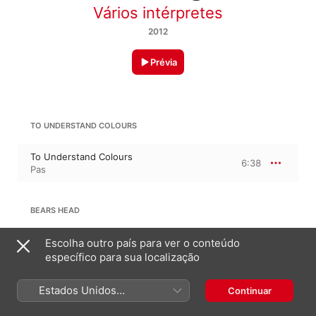
Vários intérpretes
2012
Prévia
TO UNDERSTAND COLOURS
To Understand Colours
6:38
Pas
BEARS HEAD
Bears Head
Escolha outro país para ver o conteúdo
10:06
Margitt Holzt
específico para sua localização
Estados Unidos
Continuar
THE DRIG BIFT TRANSITION
(Português Brasil)