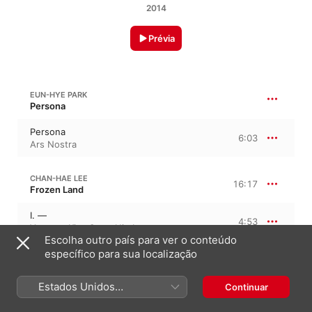
2014
Prévia
EUN-HYE PARK
Persona
Persona
6:03
Ars Nostra
CHAN-HAE LEE
16:17
Frozen Land
I. —
4:53
Youmee Kim
,
Sang-Hie Lee
Escolha outro país para ver o conteúdo
específico para sua localização
II. —
5:38
Youmee Kim
,
Sang-Hie Lee
Estados Unidos
Continuar
III. —
5:45
(Português Brasil)
Youmee Kim
,
Sang-Hie Lee