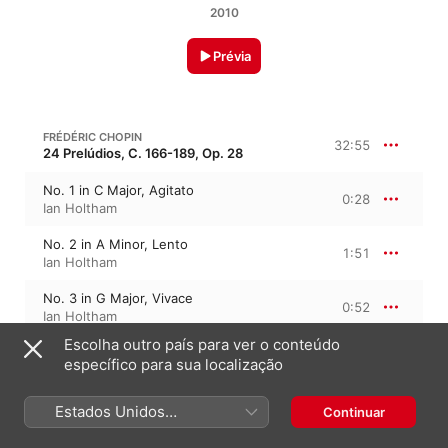
2010
Prévia
FRÉDÉRIC CHOPIN
32:55
24 Prelúdios, C. 166-189, Op. 28
No. 1 in C Major, Agitato
0:28
Ian Holtham
No. 2 in A Minor, Lento
1:51
Ian Holtham
No. 3 in G Major, Vivace
0:52
Ian Holtham
Escolha outro país para ver o conteúdo
No. 4 in E Minor, Largo
1:11
específico para sua localização
Ian Holtham
No. 5 in D Major, Allegro molto
Estados Unidos
Continuar
0:33
Ian Holtham
(Português Brasil)