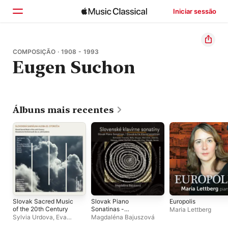
Iniciar sessão
Início
COMPOSIÇÃO · 1908 - 1993
Eugen Suchon
Explorar
Buscar
Álbuns mais recentes
Slovak Sacred Music
Slovak Piano
Europolis
of the 20th Century
Sonatinas -
Maria Lettberg
Slovenské klavírne
Sylvia Urdova
,
Eva
Magdaléna Bajuszová
sonatíny (Live)
Suskova
,
Tomáš Šelc