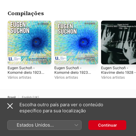
Compilações
Eugen Suchoň -
Eugen Suchoň -
Eugen Suchoň -
Komorné dielo 1923-
Komorné dielo 1923-
Klavírne dielo 1928 -
1977, Vol. 1
1977, Vol. 3
1984, Vol. 2
Vários artistas
Vários artistas
Vários artistas
Brasil
English (UK)
Escolha outro país para ver o conteúdo
Copyright © 2026
Apple Inc.
Todos os direitos reservados.
específico para sua localização
Termos dos serviços de internet
Apple Music e Privacidade
Aviso de utilização de cookies
Suporte
Comentários
Estados Unidos
Continuar
(Português Brasil)