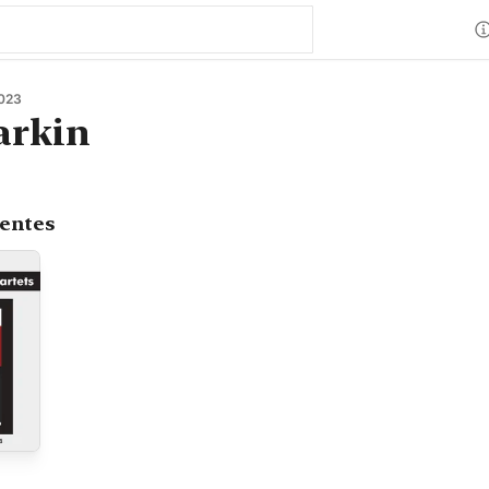
023
arkin
centes