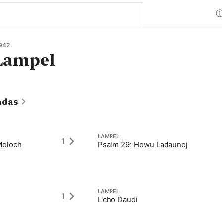
942
Lampel
adas
LAMPEL
1
Moloch
Psalm 29: Howu Ladaunoj
LAMPEL
1
L'cho Daudi