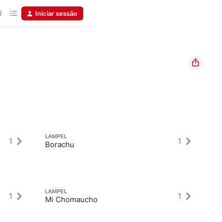
Iniciar sessão
LAMPEL
LA
1
1
Borachu
Ha
LAMPEL
LA
1
1
Mi Chomaucho
K