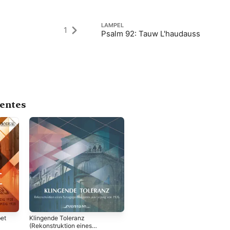
LAMPEL
1
Psalm 92: Tauw L'haudauss
centes
et
Klingende Toleranz
(Rekonstruktion eines