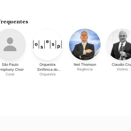
frequentes
São Paulo
Orquestra
Neil Thomson
Claudio Cr
Regência
Violino
ymphony Choir
Sinfônica do
Coral
Orquestra
Estado de São
Paulo