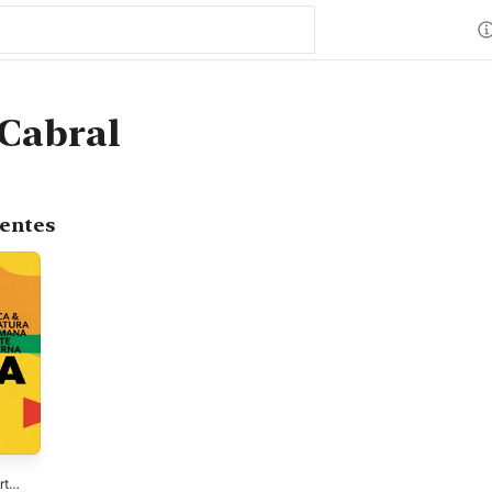
 Cabral
centes
rte