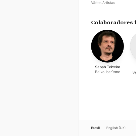
Moderna
Vários Artistas
Colaboradores 
Sabah Teixeira
Baixo-barítono
S
Brasil
English (UK)