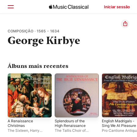
Iniciar sessão
Início
COMPOSIÇÃO · 1565 - 1634
George Kirbye
Explorar
Buscar
Álbuns mais recentes
A Renaissance
Splendours of the
English Madrigals -
Christmas
High Renaissance
Sing We At Pleasure
The Sixteen
,
Harry
The Tallis Choir of
Pro Cantione Antiqu
Christophers
Toronto
,
Peter Walker
London
,
Sir Philip L