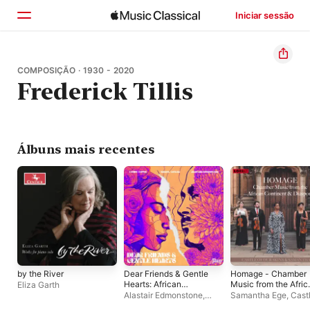
Iniciar sessão
Início
COMPOSIÇÃO · 1930 - 2020
Frederick Tillis
Explorar
Buscar
Álbuns mais recentes
by the River
Dear Friends & Gentle
Homage - Chamber
Hearts: African
Music from the Afric
Eliza Garth
American Art Song
Continent &
Alastair Edmonstone
,
Samantha Ege
,
Castl
Essentials
Diaspora
Darryl Taylor
,
Louise
our Skins