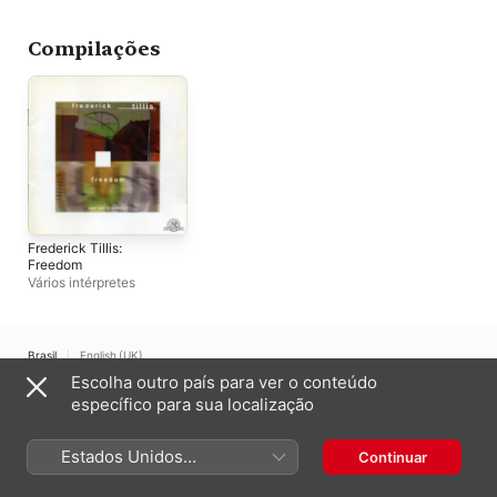
Toppin
Compilações
Frederick Tillis:
Freedom
Vários intérpretes
Brasil
English (UK)
Escolha outro país para ver o conteúdo
Copyright © 2026
Apple Inc.
Todos os direitos reservados.
específico para sua localização
Termos dos serviços de internet
Apple Music e Privacidade
Aviso de utilização de cookies
Suporte
Comentários
Estados Unidos
Continuar
(Português Brasil)