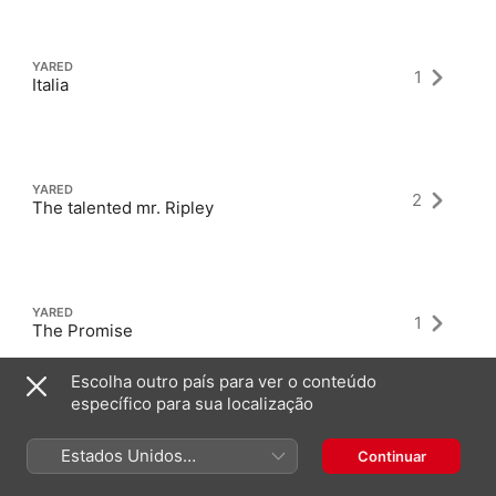
YARED
1
Italia
YARED
2
The talented mr. Ripley
YARED
1
The Promise
Escolha outro país para ver o conteúdo
específico para sua localização
Estados Unidos
Continuar
(Português Brasil)
Álbuns mais recentes