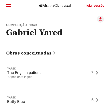
Iniciar sessão
Início
COMPOSIÇÃO · 1949
Gabriel Yared
Explorar
Buscar
Obras conceituadas
YARED
The English patient
7
“O paciente inglês”
YARED
6
Betty Blue