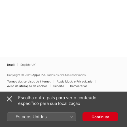
Griesbach
Brasil
English (UK)
Copyright © 2026
Apple Inc.
Todos os direitos reservados.
Termos dos serviços de internet
Apple Music e Privacidade
Aviso de utilização de cookies
Suporte
Comentários
Escolha outro país para ver o conteúdo
específico para sua localização
Estados Unidos
Continuar
(Português Brasil)