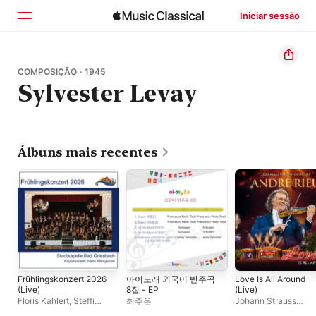
Iniciar sessão
Início
COMPOSIÇÃO · 1945
Sylvester Levay
Explorar
Buscar
Álbuns mais recentes
Frühlingskonzert 2026
아이노래 외국어 반주곡
Love Is All Around
(Live)
8집 - EP
(Live)
Floris Kahlert
,
Steffi
최주은
Johann Strauss
Rösch
,
Stadtkapelle Bad
Orchestra
,
André Ri