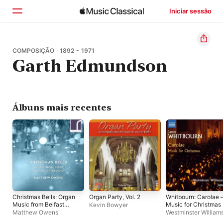
Iniciar sessão
Início
COMPOSIÇÃO · 1892 - 1971
Garth Edmundson
Explorar
Buscar
Álbuns mais recentes
Christmas Bells: Organ
Organ Party, Vol. 2
Whitbourn: Carolae 
Music from Belfast
Music for Christmas
Kevin Bowyer
Cathedral
Matthew Owens
Westminster William
Voices
,
James Jord