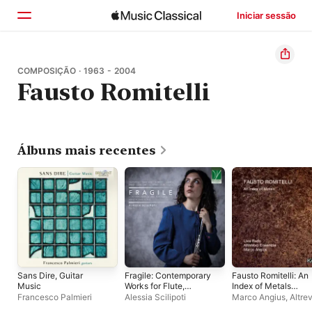
Iniciar sessão
Início
COMPOSIÇÃO · 1963 - 2004
Fausto Romitelli
Explorar
Buscar
Álbuns mais recentes
Sans Dire, Guitar
Fragile: Contemporary
Fausto Romitelli: An
Music
Works for Flute,
Index of Metals
Breath, and Voice
(Live)
Francesco Palmieri
Alessia Scilipoti
Marco Angius
,
Altre
Ensemble
,
Livia Rad