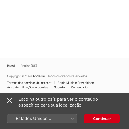
Edition)
Orchestra
,
Donald
Voorhees
Brasil
English (UK)
Copyright © 2026
Apple Inc.
Todos os direitos reservados.
Termos dos serviços de internet
Apple Music e Privacidade
Aviso de utilização de cookies
Suporte
Comentários
Escolha outro país para ver o conteúdo
específico para sua localização
Estados Unidos
Continuar
(Português Brasil)