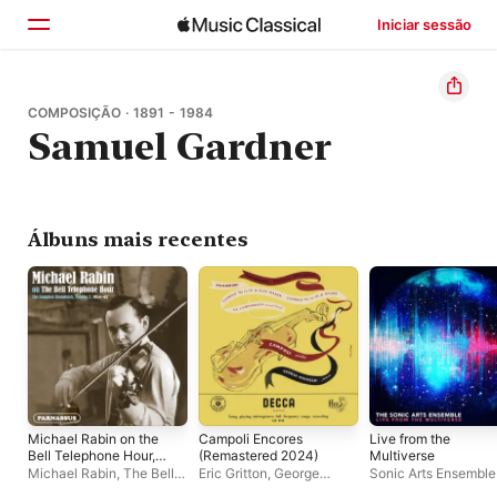
Iniciar sessão
Início
COMPOSIÇÃO · 1891 - 1984
Samuel Gardner
Explorar
Buscar
Álbuns mais recentes
Michael Rabin on the
Campoli Encores
Live from the
Bell Telephone Hour,
(Remastered 2024)
Multiverse
Vol. 2: 1954-1962
Michael Rabin
,
The Bell
Eric Gritton
,
George
Sonic Arts Ensemble
(2024 Remastered
Telephone Hour
Malcolm
,
Alfredo Campoli