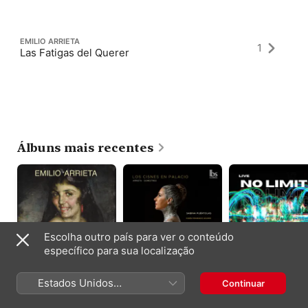
EMILIO ARRIETA
1
Las Fatigas del Querer
Álbuns mais recentes
Escolha outro país para ver o conteúdo
específico para sua localização
Arrieta: Marina
Los Cisnes en
No Limits (Live in
(Remastered 2023)
Estados Unidos
Palacio
Berlin)
Continuar
[Live]
Michelangelo Veltri
,
Sabina Puértolas
,
Rubén
The Cast - The Ope
(Português Brasil)
Pedro Lavirgen
Fernández Aguirre
Band