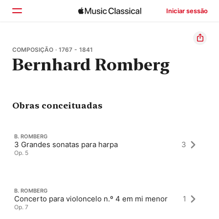
Iniciar sessão
Início
COMPOSIÇÃO · 1767 - 1841
Bernhard Romberg
Explorar
Buscar
Obras conceituadas
B. ROMBERG
3 Grandes sonatas para harpa
3
Op. 5
B. ROMBERG
Concerto para violoncelo n.º 4 em mi menor
1
Op. 7