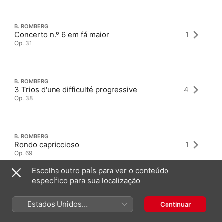
B. ROMBERG
Concerto n.º 6 em fá maior
1
Op. 31
B. ROMBERG
3 Trios d'une difficulté progressive
4
Op. 38
B. ROMBERG
Rondo capriccioso
1
Op. 69
Escolha outro país para ver o conteúdo
específico para sua localização
Estados Unidos
Continuar
(Português Brasil)
Álbuns mais recentes