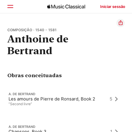
Iniciar sessão
Início
COMPOSIÇÃO · 1540 - 1581
Anthoine de
Explorar
Bertrand
Buscar
Obras conceituadas
A. DE BERTRAND
Les amours de Pierre de Ronsard, Book 2
5
“Second livre”
A. DE BERTRAND
Chansons, Book 3
1