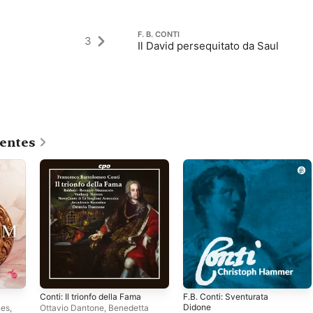
F. B. CONTI
3
Il David persequitato da Saul
centes
Conti: Il trionfo della Fama
F.B. Conti: Sventurata
Didone
nes
,
Ottavio Dantone
,
Benedetta