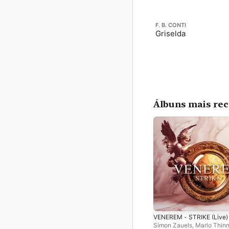
F. B. CONTI
Griselda
Álbuns mais re
VENEREM - STRIKE (Live)
Simon Zauels
,
Marlo Thin