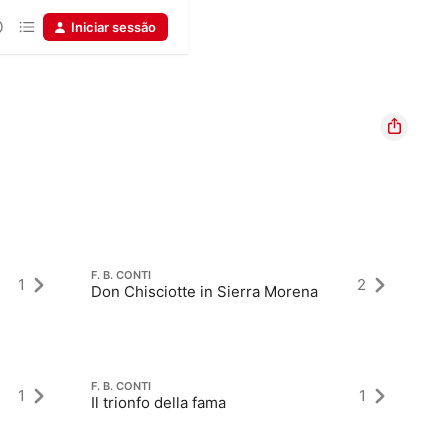
Iniciar sessão
F. B. CONTI
1
2
Don Chisciotte in Sierra Morena
F. B. CONTI
1
1
Il trionfo della fama