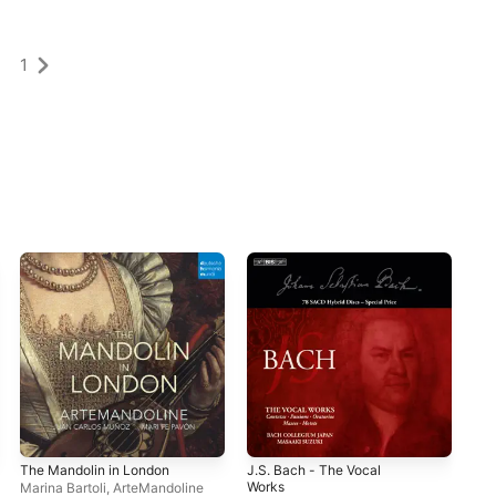
1
The Mandolin in London
J.S. Bach - The Vocal
Ari
Works
Marina Bartoli
,
ArteMandoline
Div