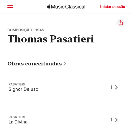
Iniciar sessão
Início
COMPOSIÇÃO · 1945
Thomas Pasatieri
Explorar
Buscar
Obras conceituadas
PASATIERI
1
Signor Deluso
PASATIERI
1
La Divina