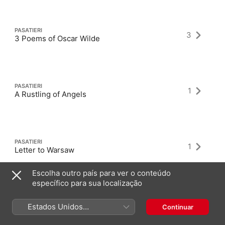
PASATIERI
3
3 Poems of Oscar Wilde
PASATIERI
1
A Rustling of Angels
PASATIERI
1
Letter to Warsaw
Escolha outro país para ver o conteúdo
específico para sua localização
Estados Unidos
Continuar
(Português Brasil)
Álbuns mais recentes