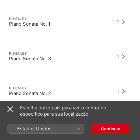
P. HENLEY
1
Piano Sonata No. 1
P. HENLEY
1
Piano Sonata No. 3
P. HENLEY
1
Piano Sonata No. 2
Escolha outro país para ver o conteúdo
específico para sua localização
Estados Unidos
Continuar
(Português Brasil)
Álbuns mais recentes