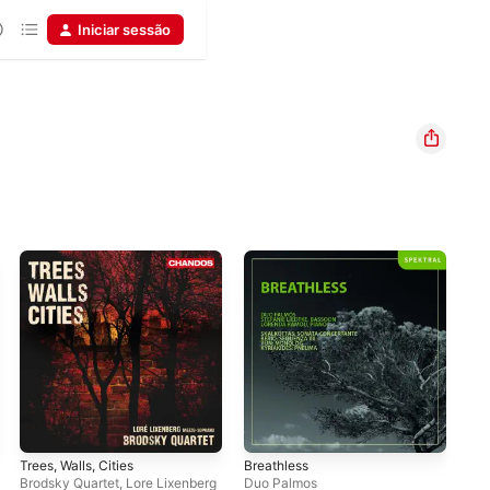
Iniciar sessão
Trees, Walls, Cities
Breathless
Cra
Brodsky Quartet
,
Lore Lixenberg
Duo Palmos
Ice