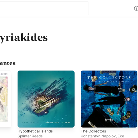
yriakides
centes
Hypothetical Islands
The Collectors
Splinter Reeds
Konstantyn Napolov
,
Eke