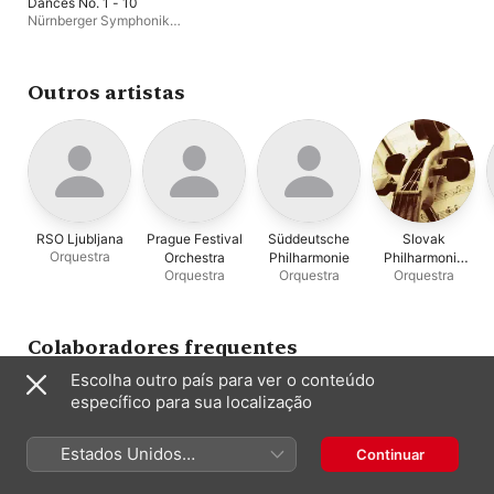
Dances No. 1 - 10
Nürnberger Symphoniker
,
Othmar Mága
Outros artistas
RSO Ljubljana
Prague Festival
Süddeutsche
Slovak
Orquestra
Orchestra
Philharmonie
Philharmonic
Orquestra
Orquestra
Orquestra
Orchestra
Colaboradores frequentes
Escolha outro país para ver o conteúdo
específico para sua localização
Estados Unidos
Continuar
(Português Brasil)
Ludwig Wicki
Slovak
Ondrej Lenárd
London