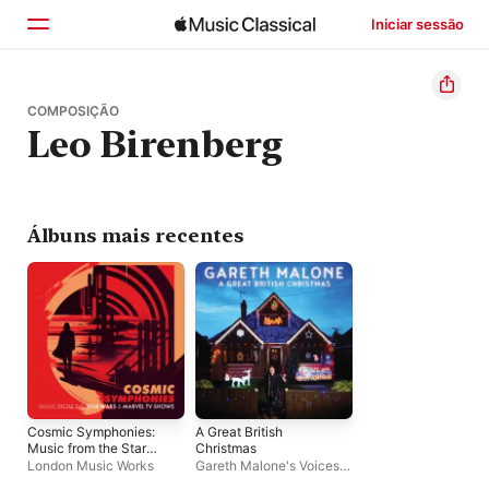
Iniciar sessão
Início
COMPOSIÇÃO
Leo Birenberg
Explorar
Buscar
Álbuns mais recentes
Cosmic Symphonies:
A Great British
Music from the Star
Christmas
Wars & Marvel TV
London Music Works
Gareth Malone's Voices
,
Shows
Gareth Malone