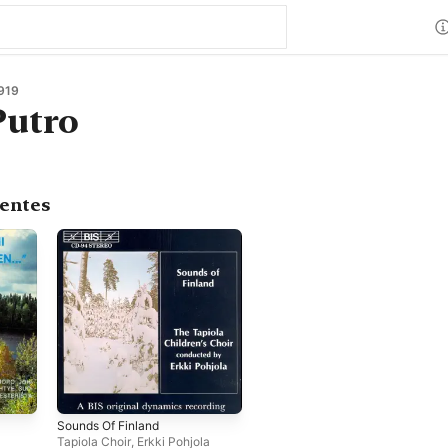
919
Putro
centes
Sounds Of Finland
Tapiola Choir
,
Erkki Pohjola