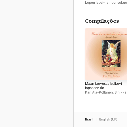
Lopen lapsi- ja nuorisokuo
Compilações
Maan korvessa kulkevi
lapsosen tie
Kari Ala-Pöllänen
,
Sinikka
Kontio
,
Tapiola Choir
Brasil
English (UK)