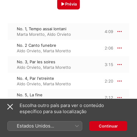
Prévia
No. 1, Tempo assai lontani
4:09
Marta Moretto
,
Aldo Orvieto
No. 2 Canto funebre
2:06
Aldo Orvieto
,
Marta Moretto
No. 3, Par les soires
3:15
Aldo Orvieto
,
Marta Moretto
No. 4, Par l'etreinte
2:20
Aldo Orvieto
,
Marta Moretto
No. 5, La fine
7:12
Aldo Orvieto
,
Marta Moretto
Escolha outro país para ver o conteúdo
específico para sua localização
30 de maio de 2007

Estados Unidos
Continuar
5 faixas, 19 minutos

(Português Brasil)
℗ 2007 Stradivarius