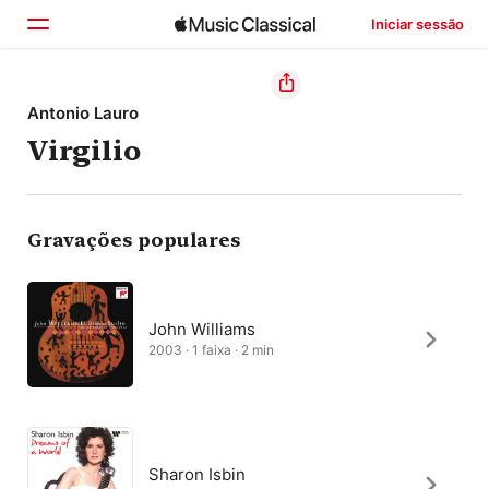
Iniciar sessão
Início
Antonio Lauro
Virgilio
Explorar
Buscar
Gravações populares
John Williams
2003 · 1 faixa · 2 min
Sharon Isbin