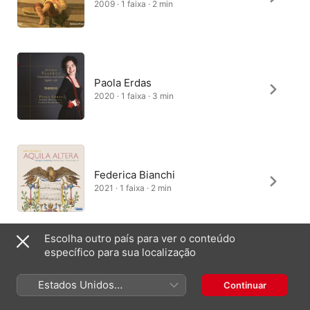
2009 · 1 faixa · 2 min
Paola Erdas
2020 · 1 faixa · 3 min
Federica Bianchi
2021 · 1 faixa · 2 min
Escolha outro país para ver o conteúdo
específico para sua localização
Estados Unidos
Continuar
Brasil
English (UK)
(Português Brasil)