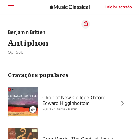
Iniciar sessão
Início
Benjamin Britten
Antiphon
Explorar
Op. 56b
Buscar
Gravações populares
Choir of New College Oxford,
Edward Higginbottom
2013 · 1 faixa · 6 min
Greg Morris, The Choir of Jesus