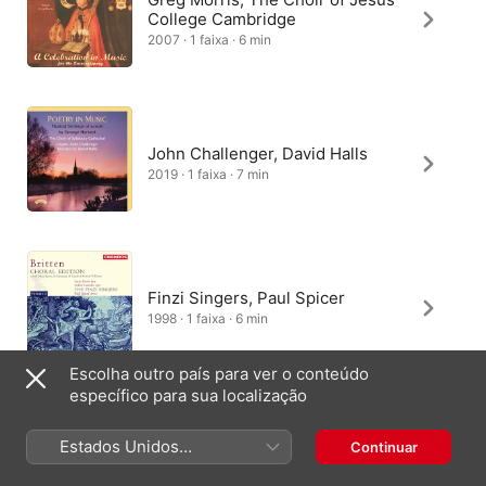
College Cambridge
2007 · 1 faixa · 6 min
John Challenger, David Halls
2019 · 1 faixa · 7 min
Finzi Singers, Paul Spicer
1998 · 1 faixa · 6 min
Escolha outro país para ver o conteúdo
específico para sua localização
Thomas Foster, Craig Phillips,
Beverly Hills All Saints' Church
Estados Unidos
Continuar
Choir
(Português Brasil)
2010 · 1 faixa · 6 min