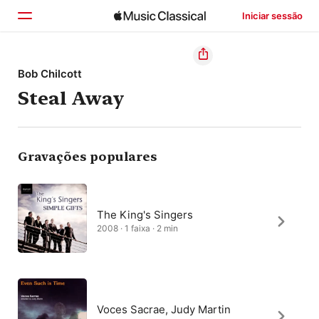
Iniciar sessão
Início
Bob Chilcott
Steal Away
Explorar
Buscar
Gravações populares
The King's Singers
2008 · 1 faixa · 2 min
Voces Sacrae, Judy Martin